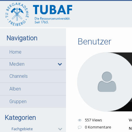
go
go
go
to
to
to
navigation
main
footer
content
Navigation
Benutzer
Home
Medien
Channels
Alben
Gruppen
Kategorien
557 Views
V
0 Kommentare
N
Fachgebiete