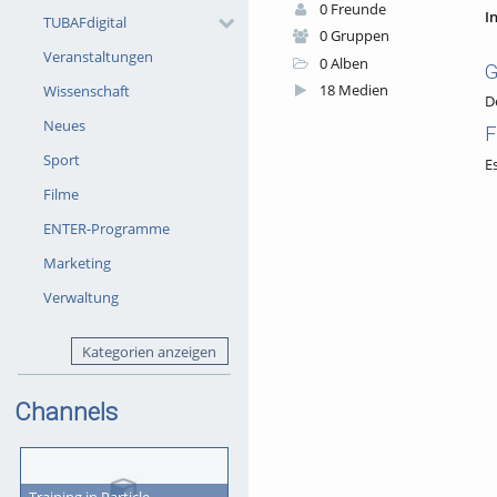
0 Freunde
In
TUBAFdigital
0 Gruppen
Veranstaltungen
0 Alben
G
18 Medien
Wissenschaft
D
Neues
F
Sport
E
Filme
ENTER-Programme
Marketing
Verwaltung
Kategorien anzeigen
Channels
Training in Particle