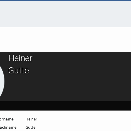
Heiner
Gutte
orname:
Heiner
achname:
Gutte