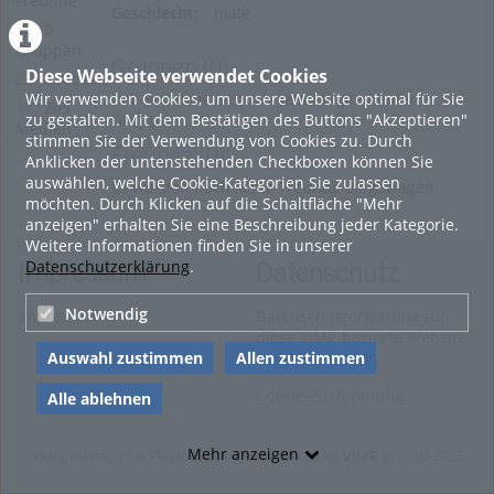
Freunde
Geschlecht:
male
0
Gruppen
Gruppen
(0)
Diese Webseite verwendet Cookies
0 Alben
Wir verwenden Cookies, um unsere Website optimal für Sie
Der Benutzer ist noch kein Mitglied einer
205
zu gestalten. Mit dem Bestätigen des Buttons "Akzeptieren"
Gruppe.
Medien
stimmen Sie der Verwendung von Cookies zu. Durch
Freunde
(0)
Anklicken der untenstehenden Checkboxen können Sie
auswählen, welche Cookie-Kategorien Sie zulassen
Es wurden noch keine Freunde eingetragen.
möchten. Durch Klicken auf die Schaltfläche "Mehr
anzeigen" erhalten Sie eine Beschreibung jeder Kategorie.
Weitere Informationen finden Sie in unserer
Datenschutzerklärung
.
Impressum
Datenschutz
Notwendig
Impressum
Datenschutzerklärung für
diese ViMP-basierte Website
Auswahl zustimmen
Allen zustimmen
inkl. Unterseiten
Cookie-Zustimmung
Alle ablehnen
Mehr anzeigen
Videoplattform & Player Lösungen powered by
VIMP
© 2010-2026