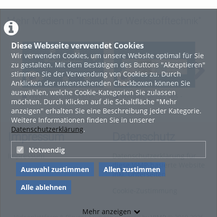
Mehr Medien in "Institut für Werkstofftechnik"
Diese Webseite verwendet Cookies
Wir verwenden Cookies, um unsere Website optimal für Sie
zu gestalten. Mit dem Bestätigen des Buttons "Akzeptieren"
stimmen Sie der Verwendung von Cookies zu. Durch
Anklicken der untenstehenden Checkboxen können Sie
auswählen, welche Cookie-Kategorien Sie zulassen
Weihnachtsbäckerei
Metallic Materials -
Vo
möchten. Durch Klicken auf die Schaltfläche "Mehr
mit Formgedächtnis
Lecture 12
anzeigen" erhalten Sie eine Beschreibung jeder Kategorie.
Weitere Informationen finden Sie in unserer
Datenschutzerklärung
.
Impressum
Datenschutz
Notwendig
Impressum
Datenschutzerklärung für
diese ViMP-basierte Website
Auswahl zustimmen
Allen zustimmen
inkl. Unterseiten
Alle ablehnen
Cookie-Zustimmung
Mehr anzeigen