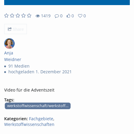
1419
0
0
0
1419views
0Kommentare
0likes
0favorites
Share
Anja
Weidner
91 Medien
hochgeladen 1. Dezember 2021
Video für die Adventszeit
Tags:
werkstoffwissenschaft/werkstofftechnik
Kategorien:
Fachgebiete
,
Werkstoffwissenschaften