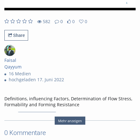
582
0
0
0
582views
0Kommentare
0likes
0favorites
Share
Faisal
Qayyum
16 Medien
hochgeladen 17. Juni 2022
Definitions, influencing Factors, Determination of Flow Stress,
Formability and Forming Resistance
Tags:
plastic deformation
Mehr anzeigen
fundamentals
tensile test
flow stress
0 Kommentare