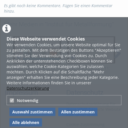
Kategorien:
Marketing
,
Es gibt noch keine Kommentare. Fügen Sie einen Kommentar
Wissenschaft
hinzu.
Mehr Medien in "Institut für Metallformung"
Diese Webseite verwendet Cookies
Wir verwenden Cookies, um unsere Website optimal für Sie
zu gestalten. Mit dem Bestätigen des Buttons "Akzeptieren"
stimmen Sie der Verwendung von Cookies zu. Durch
Anklicken der untenstehenden Checkboxen können Sie
auswählen, welche Cookie-Kategorien Sie zulassen
SS22-FoPD-Lecture-12:
SS22-FoPD-Lecture-11:
SS2
möchten. Durch Klicken auf die Schaltfläche "Mehr
Rolling characteristics
Case study of Tensile
Ten
anzeigen" erhalten Sie eine Beschreibung jeder Kategorie.
Tests
Weitere Informationen finden Sie in unserer
Datenschutzerklärung
.
Impressum
Datenschutz
Notwendig
Impressum
Datenschutzerklärung für
diese ViMP-basierte Website
Auswahl zustimmen
Allen zustimmen
inkl. Unterseiten
Alle ablehnen
Cookie-Zustimmung