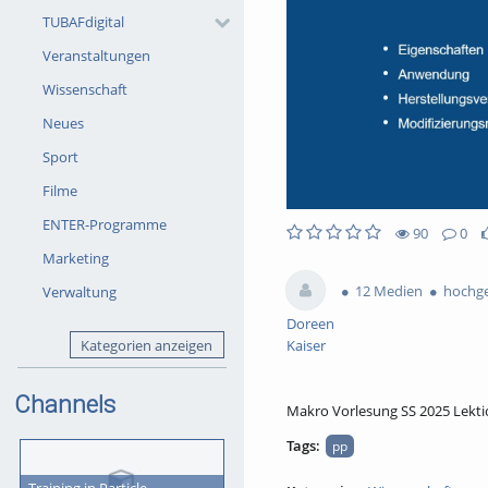
TUBAFdigital
Veranstaltungen
Wissenschaft
Neues
Sport
Filme
ENTER-Programme
90
0
90views
0Kommentare
0likes
0favorites
Marketing
12 Medien
hochgel
Verwaltung
Doreen
Kategorien anzeigen
Kaiser
Channels
Makro Vorlesung SS 2025 Lekti
Tags:
pp
Training in Particle