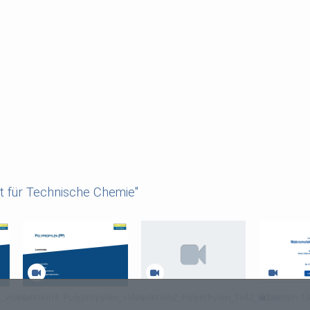
ut für Technische Chemie"
n_video
Lektion3_Polypropylen_video
Lektion2_Polyethylen_Teil2_video
Lektion 13