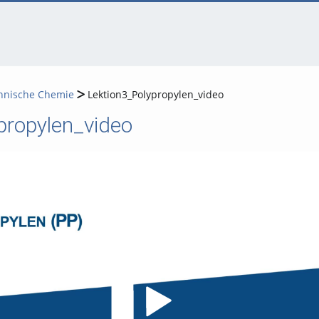
echnische Chemie
Lektion3_Polypropylen_video
propylen_video
Video abspielen