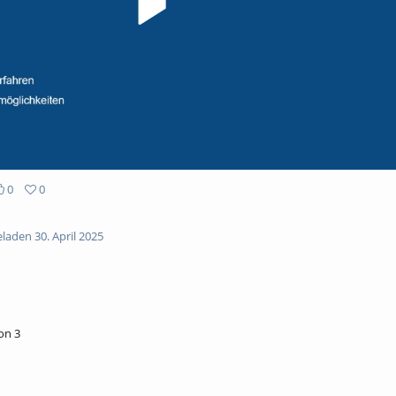
0
0
aden 30. April 2025
on 3