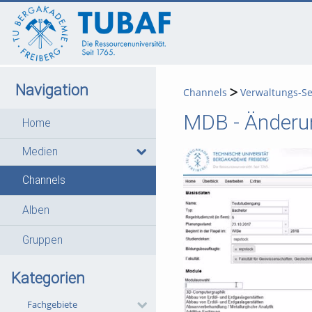
go
go
go
to
to
to
navigation
main
footer
content
Navigation
Channels
Verwaltungs-Se
MDB - Änderu
Home
Medien
Channels
Alben
Gruppen
Kategorien
Fachgebiete