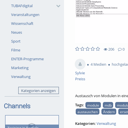
TUBAFdigital
Veranstaltungen
Wissenschaft
Neues
Sport
206
0
Filme
206views
0Kommentare
0likes
0favorites
ENTER-Programme
4 Medien
hochgela
Marketing
Sylvie
Verwaltung
Preiss
Kategorien anzeigen
Austausch von Modulen in ein
Channels
Tags:
module
mdb
modul
austauschen
Ändern
erse
Kategorien:
Verwaltung
Training in Particle