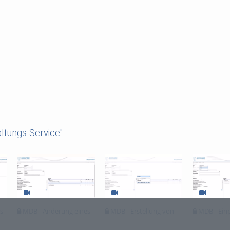
ltungs-Service"
s
MDB - Änderung eines
MDB - Erstellung von
MDB - Einp
Studiengangs
Kategorien im
Basisdaten 
Studiengang