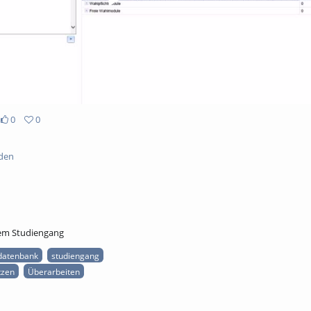
0
0
den
em Studiengang
datenbank
studiengang
tzen
Überarbeiten