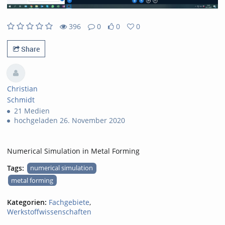
396
0
0
0
396views
0Kommentare
0likes
0favorites
Share
Christian
Schmidt
21 Medien
hochgeladen 26. November 2020
Numerical Simulation in Metal Forming
Tags:
numerical simulation
metal forming
Kategorien:
Fachgebiete
,
Werkstoffwissenschaften