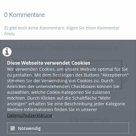
0 Kommentare
Es gibt noch keine Kommentare. Fügen Sie einen Kommentar
hinzu.
Mehr Medien in "Institut für Metallformung"
Diese Webseite verwendet Cookies
Wir verwenden Cookies, um unsere Website optimal für Sie
zu gestalten. Mit dem Bestätigen des Buttons "Akzeptieren"
stimmen Sie der Verwendung von Cookies zu. Durch
Anklicken der untenstehenden Checkboxen können Sie
auswählen, welche Cookie-Kategorien Sie zulassen
SS22-FoPD-Lecture-12:
SS22-FoPD-Lecture-11:
SS2
möchten. Durch Klicken auf die Schaltfläche "Mehr
Rolling characteristics
Case study of Tensile
Ten
anzeigen" erhalten Sie eine Beschreibung jeder Kategorie.
Tests
Weitere Informationen finden Sie in unserer
Datenschutzerklärung
.
Impressum
Datenschutz
Notwendig
Impressum
Datenschutzerklärung für