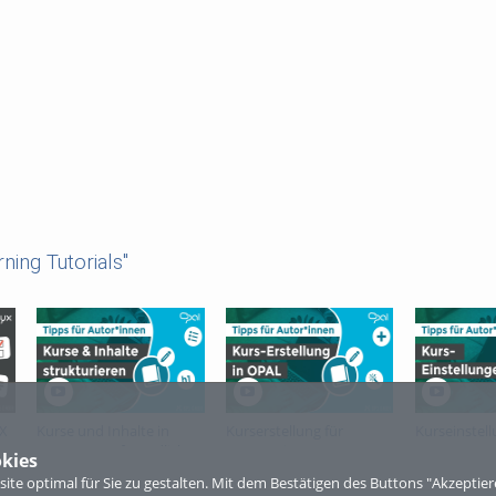
ning Tutorials"
X
Kurse und Inhalte in
Kurserstellung für
Kurseinstell
OPAL nutzerfreundlich
Autoren im LMS OPAL
OPAL
kies
strukturieren
te optimal für Sie zu gestalten. Mit dem Bestätigen des Buttons "Akzepti