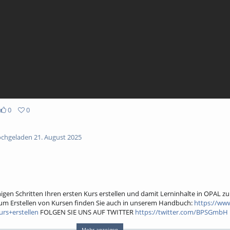
0
0
chgeladen 21. August 2025
nigen Schritten Ihren ersten Kurs erstellen und damit Lerninhalte in OPAL zu
um Erstellen von Kursen finden Sie auch in unserem Handbuch:
https://ww
rs+erstellen
FOLGEN SIE UNS AUF TWITTER
https://twitter.com/BPSGmbH
ung in der Aus- und Weiterbildung. Seit mehr als 15 Jahren begleiten wir öffen
Mehr anzeigen