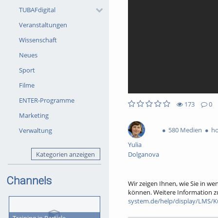
TUBAFdigital
Veranstaltungen
Wissenschaft
Neues
Sport
Filme
ENTER-Programme
173
0
173views
0Kommentare
0likes
0favorites
Marketing
580 Medien
ho
Verwaltung
Yulia
Kategorien anzeigen
Dolganova
Channels
Wir zeigen Ihnen, wie Sie in we
können. Weitere Information z
system.de/help/display/LMS/Ku
Ihr Partner für die Digitalisier
Training in Particle