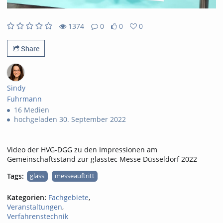
1374
0
0
0
1374views
0Kommentare
0likes
0favorites
Share
Sindy
Fuhrmann
16 Medien
hochgeladen 30. September 2022
Video der HVG-DGG zu den Impressionen am
Gemeinschaftsstand zur glasstec Messe Düsseldorf 2022
Tags:
glass
messeauftritt
Kategorien:
Fachgebiete
,
Veranstaltungen
,
Verfahrenstechnik