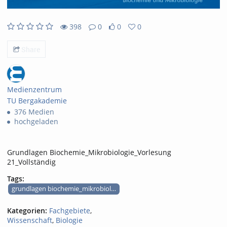
398
0
0
0
398views
0Kommentare
0likes
0favorites
Share
Medienzentrum
TU Bergakademie
376 Medien
hochgeladen
Grundlagen Biochemie_Mikrobiologie_Vorlesung
21_Vollständig
Tags:
grundlagen biochemie_mikrobiologie
Kategorien:
Fachgebiete
,
Wissenschaft
,
Biologie