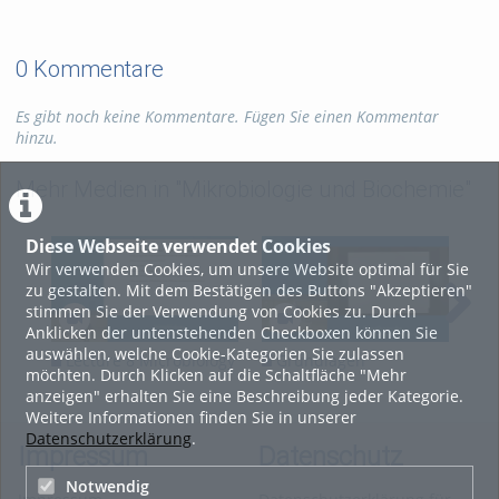
0 Kommentare
Es gibt noch keine Kommentare. Fügen Sie einen Kommentar
hinzu.
Mehr Medien in "Mikrobiologie und Biochemie"
Diese Webseite verwendet Cookies
Wir verwenden Cookies, um unsere Website optimal für Sie
zu gestalten. Mit dem Bestätigen des Buttons "Akzeptieren"
stimmen Sie der Verwendung von Cookies zu. Durch
Anklicken der untenstehenden Checkboxen können Sie
auswählen, welche Cookie-Kategorien Sie zulassen
Lecture 8 Microbiology
Grundlagen
G
möchten. Durch Klicken auf die Schaltfläche "Mehr
Biochemie_Mikrobiologie_Vorle
Bio
anzeigen" erhalten Sie eine Beschreibung jeder Kategorie.
14_Vollständig
22_
Weitere Informationen finden Sie in unserer
Datenschutzerklärung
.
Impressum
Datenschutz
Notwendig