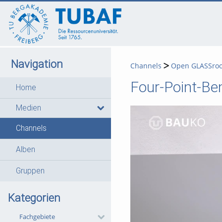
go
go
go
to
to
to
navigation
main
footer
content
Navigation
Channels
Open GLASSro
Four-Point-Be
Home
Medien
Channels
Alben
Gruppen
Kategorien
Fachgebiete