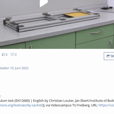
0
0
Sh
aden 10. Juni 2022
:
lum test (EN12600) | English by Christian Louter, Jan Ebert/Institute of Bui
ons.org/licenses/by-sa/4.0/
)], via Videocampus TU Freiberg, URL:
https://vi