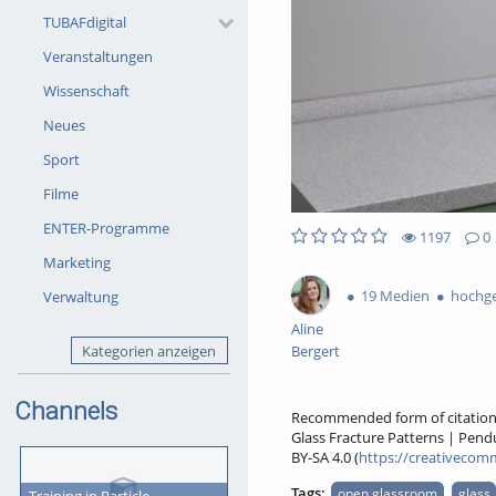
TUBAFdigital
Veranstaltungen
Wissenschaft
Neues
Sport
Filme
ENTER-Programme
1197
0
1197views
0Kommentare
0likes
0favorites
Marketing
19 Medien
hochgel
Verwaltung
Aline
Kategorien anzeigen
Bergert
Channels
Recommended form of citation
Glass Fracture Patterns | Pendu
BY-SA 4.0 (
https://creativecomm
Tags:
open glassroom
glass
Training in Particle