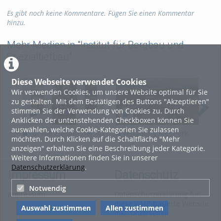
встановлення основних напрямків комплексного
використання мінеральної сировини при розробці
Es gibt noch keine Kommentare. Fügen Sie einen Kommentar
залізорудних кар’єрів, а саме: використання розкривних і
hinzu.
вміщаючих порід кар’єрів у промисловості, утилізація
відходів збагачення, залучення у розробку техногенних
Mehr Medien in "Institut für Bergbau und
родовищ утворених у наслідок видобутку і переробки
Spezialtiefbau"
залізної руди. Встановлено основні види відходів і можливі
напрями їх застосування, а також основні напрями
утилізації відходів збагачення при розробці залізорудних
Diese Webseite verwendet Cookies
родовищ Кривбасу.
Wir verwenden Cookies, um unsere Website optimal für Sie
zu gestalten. Mit dem Bestätigen des Buttons "Akzeptieren"
Доц. Ложніков О.В.
stimmen Sie der Verwendung von Cookies zu. Durch
Tags:
Anklicken der untenstehenden Checkboxen können Sie
auswählen, welche Cookie-Kategorien Sie zulassen
anthropogene lagerstätten
Für die Zukunft der TU
Verladung Kieswerk
Si
möchten. Durch Klicken auf die Schaltfläche "Mehr
erzlagerstätten
abraum
Bergakademie Freiberg
Löberitz
anzeigen" erhalten Sie eine Beschreibung jeder Kategorie.
absetzschlämme
Weitere Informationen finden Sie in unserer
aufbereitungsrückstände
Datenschutzerklärung
.
Impressum
Datenschutz
Kategorien:
Bergbau
Notwendig
Impressum
Datenschutzerklärung für
diese ViMP-basierte Website
Auswahl zustimmen
Allen zustimmen
inkl. Unterseiten