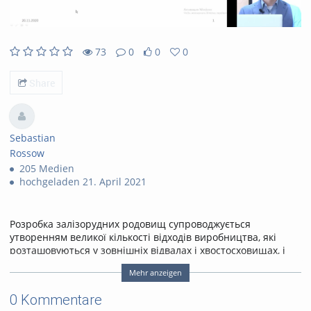
73
0
0
0
73views
0Kommentare
0likes
0favorites
Share
Sebastian
Rossow
205 Medien
hochgeladen 21. April 2021
Розробка залізорудних родовищ супроводжується
утворенням великої кількості відходів виробництва, які
розташовуються у зовнішніх відвалах і хвостосховищах, і
можуть займати тисячі гектарів землі. При цьому значні
Mehr anzeigen
об’єми відходів гірничовидобувної промисловості мають
потенціал до комплексного використання, що є основною
0 Kommentare
вимогою циркулярної економіки. Метою досліджень є