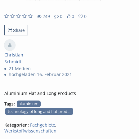
249
0
0
0
249views
0Kommentare
0likes
0favorites
Share
Christian
Schmidt
21 Medien
hochgeladen 16. Februar 2021
Aluminium Flat and Long Products
Tags:
aluminium
technology of long and flat products
Kategorien:
Fachgebiete
,
Werkstoffwissenschaften