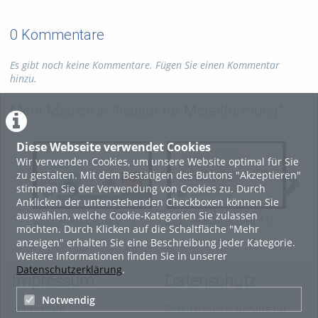
0 Kommentare
Es gibt noch keine Kommentare. Fügen Sie einen Kommentar
hinzu.
Mehr Medien in "Institut für Metallformung"
Diese Webseite verwendet Cookies
Wir verwenden Cookies, um unsere Website optimal für Sie
zu gestalten. Mit dem Bestätigen des Buttons "Akzeptieren"
stimmen Sie der Verwendung von Cookies zu. Durch
Anklicken der untenstehenden Checkboxen können Sie
auswählen, welche Cookie-Kategorien Sie zulassen
SS22-FoPD-Lecture-12:
SS22-FoPD-Lecture-11:
SS2
möchten. Durch Klicken auf die Schaltfläche "Mehr
Rolling characteristics
Case study of Tensile
Ten
anzeigen" erhalten Sie eine Beschreibung jeder Kategorie.
Tests
Weitere Informationen finden Sie in unserer
Datenschutzerklärung
.
Impressum
Datenschutz
Notwendig
Impressum
Datenschutzerklärung für