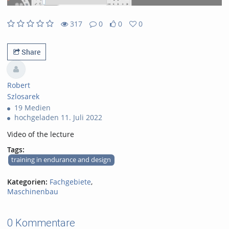
317
0
0
0
0likes
0favorites
317views
0Kommentare
Share
Robert
Szlosarek
19 Medien
hochgeladen 11. Juli 2022
Video of the lecture
Tags:
training in endurance and design
Kategorien:
Fachgebiete
,
Maschinenbau
0 Kommentare