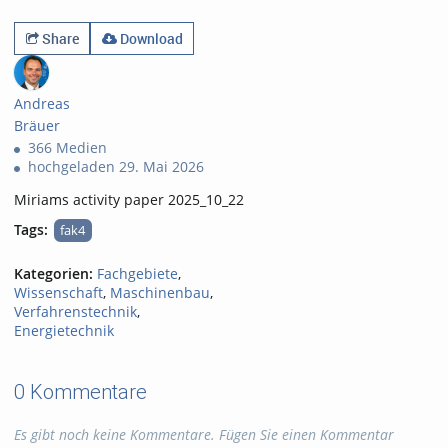
0likes
0favorites
116views
0Kommentare
Share
Download
Andreas
Bräuer
366 Medien
hochgeladen 29. Mai 2026
Miriams activity paper 2025_10_22
Tags:
fak4
Kategorien:
Fachgebiete
,
Wissenschaft
,
Maschinenbau
,
Verfahrenstechnik
,
Energietechnik
0 Kommentare
Es gibt noch keine Kommentare. Fügen Sie einen Kommentar