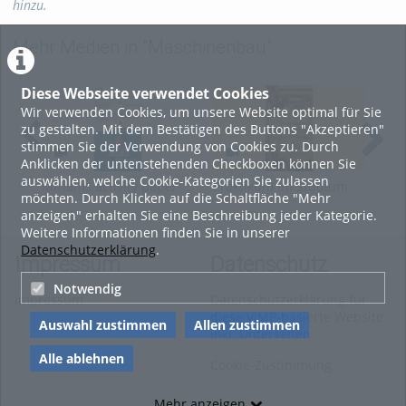
hinzu.
Mehr Medien in "Maschinenbau"
Diese Webseite verwendet Cookies
Wir verwenden Cookies, um unsere Website optimal für Sie
zu gestalten. Mit dem Bestätigen des Buttons "Akzeptieren"
stimmen Sie der Verwendung von Cookies zu. Durch
Anklicken der untenstehenden Checkboxen können Sie
auswählen, welche Cookie-Kategorien Sie zulassen
Miriams activity paper
Praktikum im Studium
Gir
möchten. Durch Klicken auf die Schaltfläche "Mehr
2025_10_22
Verfahrenstechnik und
als
anzeigen" erhalten Sie eine Beschreibung jeder Kategorie.
Chemieingenieurwesen
Ker
Weitere Informationen finden Sie in unserer
Datenschutzerklärung
.
Impressum
Datenschutz
Notwendig
Impressum
Datenschutzerklärung für
diese ViMP-basierte Website
Auswahl zustimmen
Allen zustimmen
inkl. Unterseiten
Alle ablehnen
Cookie-Zustimmung
Mehr anzeigen