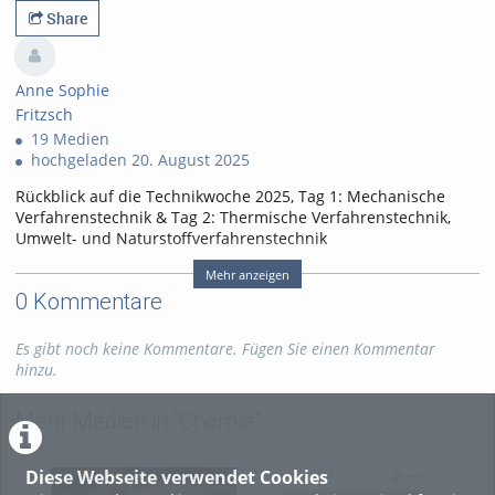
Share
Anne Sophie
Fritzsch
19 Medien
hochgeladen 20. August 2025
Rückblick auf die Technikwoche 2025, Tag 1: Mechanische
Verfahrenstechnik & Tag 2: Thermische Verfahrenstechnik,
Umwelt- und Naturstoffverfahrenstechnik
Tags:
Mehr anzeigen
technikwoche ingenieurstudium maschinenbau verfahrenstechnik che
0 Kommentare
Kategorien:
Fachgebiete
,
Es gibt noch keine Kommentare. Fügen Sie einen Kommentar
Chemie
,
Physik
,
Maschinenbau
,
hinzu.
Verfahrenstechnik
,
Energietechnik
Mehr Medien in "Chemie"
Diese Webseite verwendet Cookies