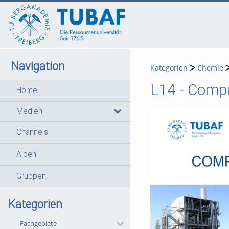
go
go
go
to
to
to
navigation
main
footer
content
Navigation
Kategorien
Chemie
L14 - Compu
Home
Medien
Channels
Alben
Gruppen
Kategorien
Fachgebiete