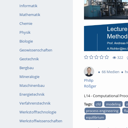
Informatik
Mathematik
Chemie
Physik
Biologie
Geowissenschaften
322
Geotechnik
0likes
0favorites
322views
0Kommentare
Bergbau
66 Medien
ho
Mineralogie
Philip
Maschinenbau
Rößger
Energietechnik
L14 - Computational Proc
Verfahrenstechnik
Tags:
cfd
modeling
n
process engineering
fl
Werkstofftechnologie
equilibrium
Werkstoffwissenschaften