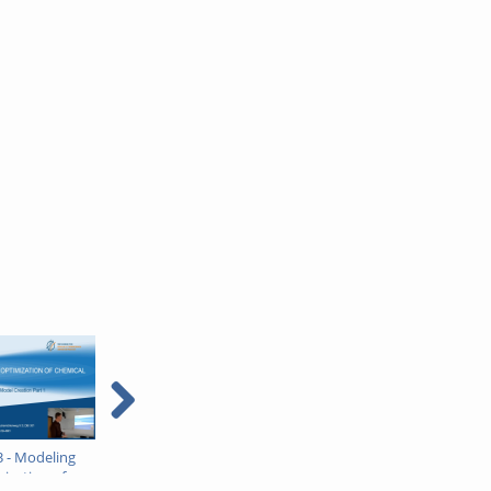
3 - Modeling
Vorlesung 13 -
Vorlesung 14 -
ization of
Modellierung und
Modellierung und