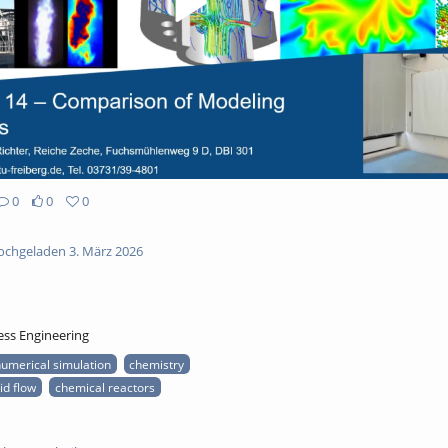
0
0
0
chgeladen 3. März 2026
ess Engineering
umerical simulation
chemistry
uid flow
chemical reactors