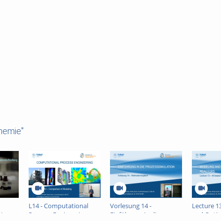
hemie"
L14 - Computational
Vorlesung 14 -
Lecture 1
U
Process Engineering
Einführung in die
and Optim