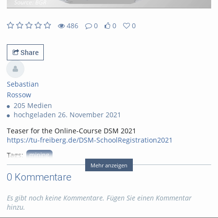
486
0
0
0
0likes
0favorites
486views
0Kommentare
Share
Sebastian
Rossow
205 Medien
hochgeladen 26. November 2021
Teaser for the Online-Course DSM 2021
https://tu-freiberg.de/DSM-SchoolRegistration2021
Tags:
mining
Mehr anzeigen
deep sea mining
dsm
0 Kommentare
dredging
Es gibt noch keine Kommentare. Fügen Sie einen Kommentar
Kategorien:
Fachgebiete
,
hinzu.
Geowissenschaften
,
Bergbau