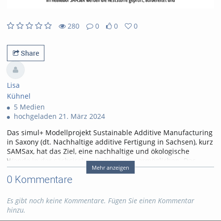
280
0
0
0
0likes
0favorites
280views
0Kommentare
Share
Lisa
Kühnel
5 Medien
hochgeladen 21. März 2024
Das simul+ Modellprojekt Sustainable Additive Manufacturing
in Saxony (dt. Nachhaltige additive Fertigung in Sachsen), kurz
SAMSax, hat das Ziel, eine nachhaltige und ökologische
Wende in der sächsischen Industrie zu ermöglichen. Das
Mehr anzeigen
Reallabor setzt auf die Wiederverwertung von biobasierten,
0 Kommentare
natürlichen sowie industriellen Reststoffen und die
Reintegration dieser in die industrielle Fertigung mit Hilfe der
Verfahren der additiven Fertigung.
Es gibt noch keine Kommentare. Fügen Sie einen Kommentar
hinzu.
Tags:
additive fertigung