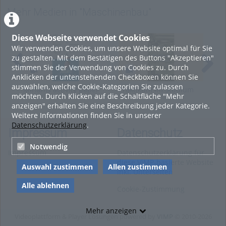
samsax
simul+
reallabor
Mehr Medien in "Maschinenbau"
Kategorien:
Fachgebiete
,
Wissenschaft
,
Maschinenbau
Diese Webseite verwendet Cookies
Wir verwenden Cookies, um unsere Website optimal für Sie
zu gestalten. Mit dem Bestätigen des Buttons "Akzeptieren"
stimmen Sie der Verwendung von Cookies zu. Durch
Anklicken der untenstehenden Checkboxen können Sie
auswählen, welche Cookie-Kategorien Sie zulassen
Miriams activity paper
Praktikum im Studium
Gir
möchten. Durch Klicken auf die Schaltfläche "Mehr
2025_10_22
Verfahrenstechnik und
als
anzeigen" erhalten Sie eine Beschreibung jeder Kategorie.
Chemieingenieurwesen
Ker
Weitere Informationen finden Sie in unserer
Datenschutzerklärung
.
Impressum
Datenschutz
Notwendig
Impressum
Datenschutzerklärung für
diese ViMP-basierte Website
Auswahl zustimmen
Allen zustimmen
inkl. Unterseiten
Alle ablehnen
Cookie-Zustimmung
Mehr anzeigen
Videoplattform & Player Lösungen powered by
VIMP
© 2010-2026