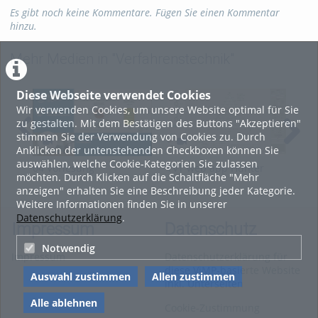
Es gibt noch keine Kommentare. Fügen Sie einen Kommentar
hinzu.
Mehr Medien in "Verfahrenstechnik"
Diese Webseite verwendet Cookies
Wir verwenden Cookies, um unsere Website optimal für Sie
zu gestalten. Mit dem Bestätigen des Buttons "Akzeptieren"
stimmen Sie der Verwendung von Cookies zu. Durch
Anklicken der untenstehenden Checkboxen können Sie
auswählen, welche Cookie-Kategorien Sie zulassen
04 Vorlesung
TVT web app Hunter
TVT
möchten. Durch Klicken auf die Schaltfläche "Mehr
Thermochemische
Nash
Sav
anzeigen" erhalten Sie eine Beschreibung jeder Kategorie.
Konversion (SS2026)
Weitere Informationen finden Sie in unserer
Datenschutzerklärung
.
Impressum
Datenschutz
Notwendig
Impressum
Datenschutzerklärung für
diese ViMP-basierte Website
Auswahl zustimmen
Allen zustimmen
inkl. Unterseiten
Alle ablehnen
Cookie-Zustimmung