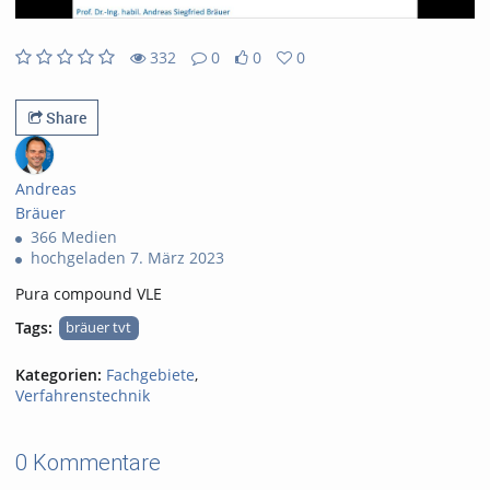
332
0
0
0
0likes
0favorites
332views
0Kommentare
Share
Andreas
Bräuer
366 Medien
hochgeladen 7. März 2023
Pura compound VLE
Tags:
bräuer tvt
Kategorien:
Fachgebiete
,
Verfahrenstechnik
0 Kommentare