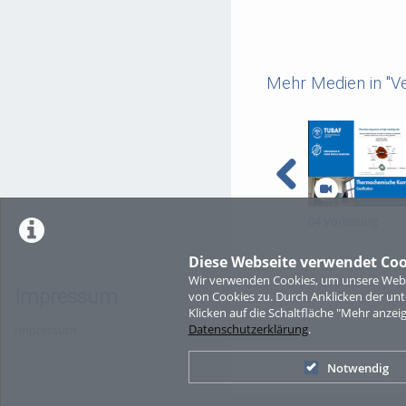
Mehr Medien in "Ve
04 Vorlesung
Thermochemisch
Konversion (SS20
Diese Webseite verwendet Coo
Wir verwenden Cookies, um unsere Websi
Impressum
von Cookies zu. Durch Anklicken der u
Klicken auf die Schaltfläche "Mehr anzei
Datenschutzerklärung
.
Impressum
Notwendig