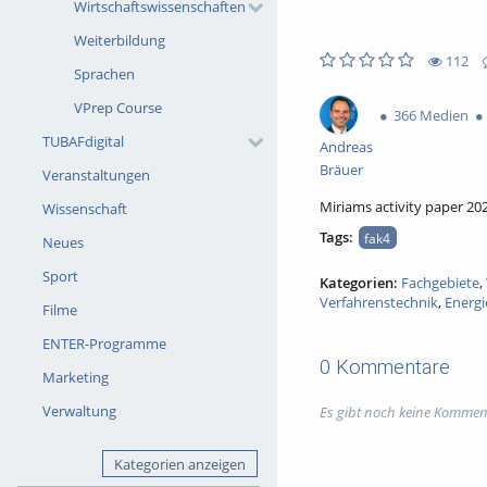
Wirtschaftswissenschaften
Weiterbildung
112
Sprachen
0likes
0favorites
112views
0Kommentare
VPrep Course
366 Medien
TUBAFdigital
Andreas
Bräuer
Veranstaltungen
Miriams activity paper 20
Wissenschaft
Tags:
fak4
Neues
Sport
Kategorien:
Fachgebiete
,
Verfahrenstechnik
,
Energi
Filme
ENTER-Programme
0 Kommentare
Marketing
Verwaltung
Es gibt noch keine Kommen
Kategorien anzeigen