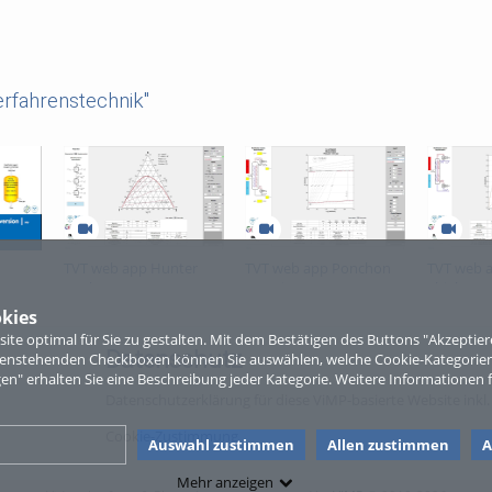
rfahrenstechnik"
TVT web app Hunter
TVT web app Ponchon
TVT web 
e
Nash
Savarit
Thiele
26)
kies
te optimal für Sie zu gestalten. Mit dem Bestätigen des Buttons "Akzepti
Datenschutz
ntenstehenden Checkboxen können Sie auswählen, welche Cookie-Kategorien
gen" erhalten Sie eine Beschreibung jeder Kategorie. Weitere Informationen f
Datenschutzerklärung für diese ViMP-basierte Website inkl.
Cookie-Zustimmung
Auswahl zustimmen
Allen zustimmen
A
Mehr anzeigen