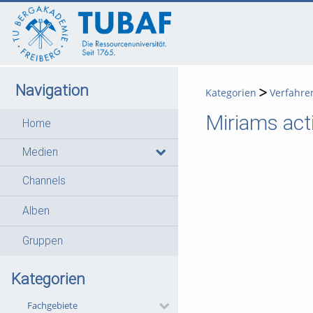
go
go
go
to
to
to
navigation
main
footer
content
Navigation
Kategorien
Verfahre
Miriams act
Home
Medien
Channels
Alben
Gruppen
Kategorien
Fachgebiete