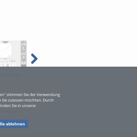
app McCabe
TVT web app basics
Wasserfahrt 2024_12_11
eren" stimmen Sie der Verwendung
 Sie zulassen möchten. Durch
inden Sie in unserer
 Unterseiten
lle ablehnen