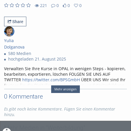
221
0
0
0
0likes
0favorites
221views
0Kommentare
Share
Yulia
Dolganova
580 Medien
hochgeladen 21. August 2025
Verwalten Sie Ihre Kurse in OPAL in wenigen Steps - kopieren,
bearbeiten, exportieren, löschen FOLGEN SIE UNS AUF
TWITTER
https://twitter.com/BPSGmbH
ÜBER UNS Wir sind Ihr
Partner für die Digitalisierung in der Aus- und Weiterbildung.
Mehr anzeigen
Seit mehr als 15 Jahren begleiten wir öffentliche und private
0 Kommentare
Bildungseinrichtungen und -anbieter in den Bereichen E-
Learning, Online-Tests und -Prüfungen in der Aus- und
Weiterbildung sowie in der Online-Berichtsheftführung in der
Es gibt noch keine Kommentare. Fügen Sie einen Kommentar
dualen Berufsausbildung. Unser Ziel: Gemeinsam mit Ihnen
hinzu.
die passende Lösung für Sie zu finden. ► Kontakt:
info@bps-
system.de
► Homepage:
https://www.bps-system.de
► Hilfe
Mehr Medien in "Weiterbildung"
und Dokumentationen:
https://help.bps-