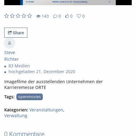
143
0
0
0
0likes
0favorites
143views
0Kommentare
Share
Steve
Richter
83 Medien
hochgeladen 21. Dezember 2020
Imagefilme der ausstellenden Unternehmen der
Karrieremesse ORTE
Tags:
openmovies
Kategorien:
Veranstaltungen
,
Verwaltung
0 Kommentare