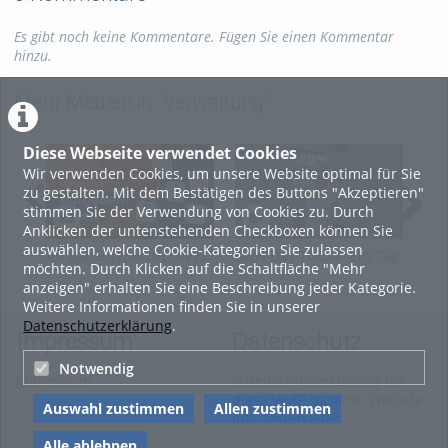
Es gibt noch keine Kommentare. Fügen Sie einen Kommentar
hinzu.
Mehr Medien in "Verwaltung"
Diese Webseite verwendet Cookies
Wir verwenden Cookies, um unsere Website optimal für Sie
zu gestalten. Mit dem Bestätigen des Buttons "Akzeptieren"
stimmen Sie der Verwendung von Cookies zu. Durch
Anklicken der untenstehenden Checkboxen können Sie
auswählen, welche Cookie-Kategorien Sie zulassen
Aufgabentypen in ONYX
Girls Day TUBAF: Ein Tag
Was
möchten. Durch Klicken auf die Schaltfläche "Mehr
als
ein
anzeigen" erhalten Sie eine Beschreibung jeder Kategorie.
Keramikwissenschaftlerin
Weitere Informationen finden Sie in unserer
Datenschutzerklärung
.
Impressum
Datenschutz
Notwendig
Impressum
Datenschutzerklärung für
diese ViMP-basierte Website
Auswahl zustimmen
Allen zustimmen
inkl. Unterseiten
Alle ablehnen