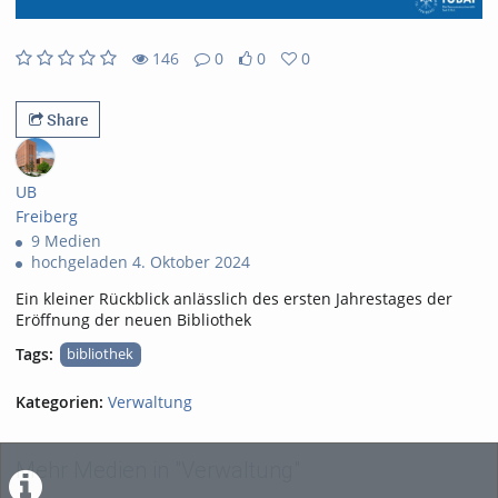
146
0
0
0
0likes
0favorites
146views
0Kommentare
Share
UB
Freiberg
9 Medien
hochgeladen 4. Oktober 2024
Ein kleiner Rückblick anlässlich des ersten Jahrestages der
Eröffnung der neuen Bibliothek
Tags:
bibliothek
Kategorien:
Verwaltung
Mehr Medien in "Verwaltung"