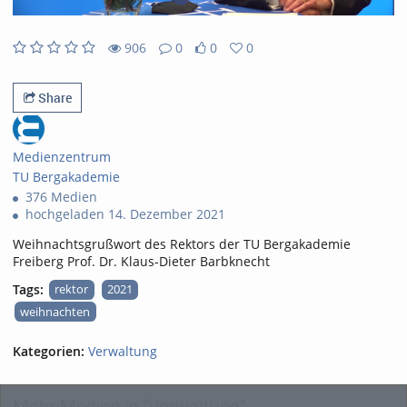
906
0
0
0
0likes
0favorites
906views
0Kommentare
Share
Medienzentrum
TU Bergakademie
376 Medien
hochgeladen 14. Dezember 2021
Weihnachtsgrußwort des Rektors der TU Bergakademie
Freiberg Prof. Dr. Klaus-Dieter Barbknecht
Tags:
rektor
2021
weihnachten
Kategorien:
Verwaltung
Mehr Medien in "Verwaltung"