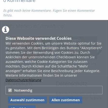
0 Kommentare
Es gibt noch keine Kommentare. Fügen Sie einen Kommentar
hinzu.
Mehr Medien in "Verwaltung"
Diese Webseite verwendet Cookies
Wir verwenden Cookies, um unsere Website optimal für Sie
zu gestalten. Mit dem Bestätigen des Buttons "Akzeptieren"
stimmen Sie der Verwendung von Cookies zu. Durch
Anklicken der untenstehenden Checkboxen können Sie
auswählen, welche Cookie-Kategorien Sie zulassen
Aufgabentypen in ONYX
Girls Day TUBAF: Ein Tag
Was
möchten. Durch Klicken auf die Schaltfläche "Mehr
als
ein
anzeigen" erhalten Sie eine Beschreibung jeder Kategorie.
Keramikwissenschaftlerin
Weitere Informationen finden Sie in unserer
Datenschutzerklärung
.
Impressum
Datenschutz
Notwendig
Impressum
Datenschutzerklärung für
diese ViMP-basierte Website
Auswahl zustimmen
Allen zustimmen
inkl. Unterseiten