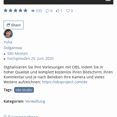
535
0
1
0
1likes
0favorites
535views
0Kommentare
Share
Yulia
Dolganova
580 Medien
hochgeladen 25. Juni 2020
Digitalisieren Sie ihre Vorlesungen mit OBS, indem Sie in
hoher Qualität und komplett kostenlos Ihren Bildschirm, Ihren
Kommentar und je nach Belieben Ihre Kamera und vieles
Weitere aufzeichnen:
https://obsproject.com/de
Tags:
obs studio
Kategorien:
Verwaltung