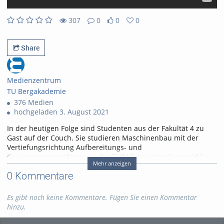
307
0
0
0
0likes
0favorites
307views
0Kommentare
Share
Medienzentrum
TU Bergakademie
376 Medien
hochgeladen 3. August 2021
In der heutigen Folge sind Studenten aus der Fakultät 4 zu
Gast auf der Couch. Sie studieren Maschinenbau mit der
Vertiefungsrichtung Aufbereitungs- und
Gewinnungsmaschinen an der TUBAF. Im Interview erzählen
Mehr anzeigen
sie über die Zugangsvoraussetzungen ihres Studiengangs,
0 Kommentare
unabhängig von der Wahl ihrer Fächer in der Oberstufe sowie
über ihre Erfahrungen aus dem Studium in Freiberg.
Es gibt noch keine Kommentare. Fügen Sie einen Kommentar
Zum Studienstartportal:
https://tu-freiberg.de/studienbeginn-
hinzu.
ws
Zur UniNow-App:
https://uninow.de/