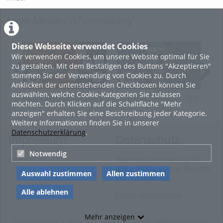
Mehr Medien in "Verwaltung"
Diese Webseite verwendet Cookies
Wir verwenden Cookies, um unsere Website optimal für Sie
zu gestalten. Mit dem Bestätigen des Buttons "Akzeptieren"
stimmen Sie der Verwendung von Cookies zu. Durch
Anklicken der untenstehenden Checkboxen können Sie
auswählen, welche Cookie-Kategorien Sie zulassen
Aufgabentypen in ONYX
Girls Day TUBAF: Ein Tag
Was
möchten. Durch Klicken auf die Schaltfläche "Mehr
als
ein
anzeigen" erhalten Sie eine Beschreibung jeder Kategorie.
Keramikwissenschaftlerin
Weitere Informationen finden Sie in unserer
Datenschutzerklärung
.
Impressum
Datenschutz
Notwendig
Impressum
Datenschutzerklärung für
diese ViMP-basierte Website
Auswahl zustimmen
Allen zustimmen
inkl. Unterseiten
Alle ablehnen
Cookie-Zustimmung
Mehr anzeigen
Videoplattform & Player Lösungen powered by
VIMP
© 2010-2026