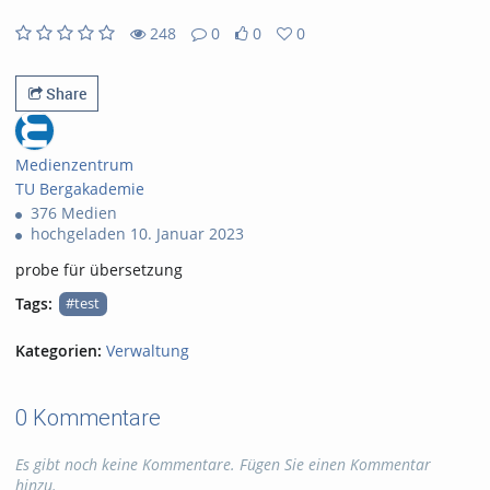
248
0
0
0
0likes
0favorites
248views
0Kommentare
Share
Medienzentrum
TU Bergakademie
376 Medien
hochgeladen 10. Januar 2023
probe für übersetzung
Tags:
#test
Kategorien:
Verwaltung
0 Kommentare
Es gibt noch keine Kommentare. Fügen Sie einen Kommentar
hinzu.