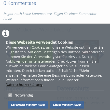
0 Kommentare
Es gibt noch keine Kommentare. Fügen Sie einen Kommentar
hinzu.
Mehr Medien in "Weiterbildung"
Diese Webseite verwendet Cookies
Wir verwenden Cookies, um unsere Website optimal für Sie
zu gestalten. Mit dem Bestätigen des Buttons "Akzeptieren"
stimmen Sie der Verwendung von Cookies zu. Durch
Anklicken der untenstehenden Checkboxen können Sie
auswählen, welche Cookie-Kategorien Sie zulassen
Erläuterung zum
Professional
Erl
möchten. Durch Klicken auf die Schaltfläche "Mehr
Clearing-Tool (mit
Development: Teach
Cle
anzeigen" erhalten Sie eine Beschreibung jeder Kategorie.
Untertitelung)
Global with COIL
Weitere Informationen finden Sie in unserer
Datenschutzerklärung
.
Impressum
Datenschutz
Notwendig
Impressum
Datenschutzerklärung für
diese ViMP-basierte Website
Auswahl zustimmen
Allen zustimmen
inkl. Unterseiten