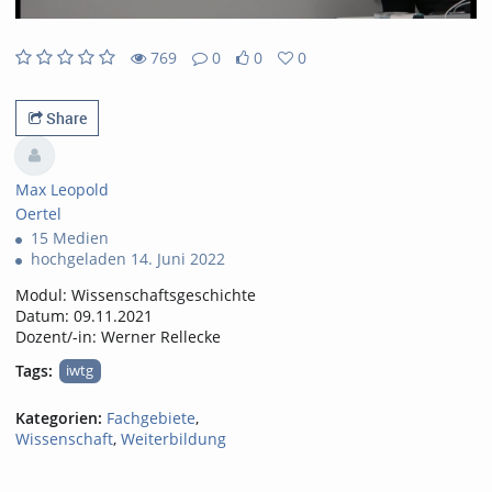
769
0
0
0
0likes
0favorites
769views
0Kommentare
Share
Max Leopold
Oertel
15 Medien
hochgeladen 14. Juni 2022
Modul: Wissenschaftsgeschichte
Datum: 09.11.2021
Dozent/-in: Werner Rellecke
Tags:
iwtg
Kategorien:
Fachgebiete
,
Wissenschaft
,
Weiterbildung