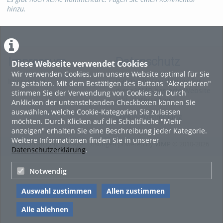
hinzu.
Impressum
Datenschutz
Diese Webseite verwendet Cookies
Wir verwenden Cookies, um unsere Website optimal für Sie
Impressum
Datenschutzerklärung für
zu gestalten. Mit dem Bestätigen des Buttons "Akzeptieren"
diese ViMP-basierte Website
stimmen Sie der Verwendung von Cookies zu. Durch
inkl. Unterseiten
Anklicken der untenstehenden Checkboxen können Sie
auswählen, welche Cookie-Kategorien Sie zulassen
Cookie-Zustimmung
möchten. Durch Klicken auf die Schaltfläche "Mehr
anzeigen" erhalten Sie eine Beschreibung jeder Kategorie.
Weitere Informationen finden Sie in unserer
Videoplattform & Player Lösungen powered by
VIMP
© 2010-2026
Datenschutzerklärung
.
Notwendig
Auswahl zustimmen
Allen zustimmen
Alle ablehnen