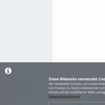
Diese Webseite verwendet Coo
Wir verwenden Cookies, um unsere Websi
Impressum
von Cookies zu. Durch Anklicken der u
Klicken auf die Schaltfläche "Mehr anzei
Datenschutzerklärung
.
Impressum