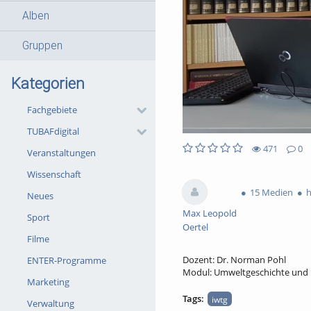
Alben
Gruppen
Kategorien
Fachgebiete
TUBAFdigital
471
0
Veranstaltungen
0likes
0favorites
471views
0Kommentare
Wissenschaft
15 Medien
h
Neues
Max Leopold
Sport
Oertel
Filme
Dozent: Dr. Norman Pohl
ENTER-Programme
Modul: Umweltgeschichte und 
Marketing
Tags:
iwtg
Verwaltung