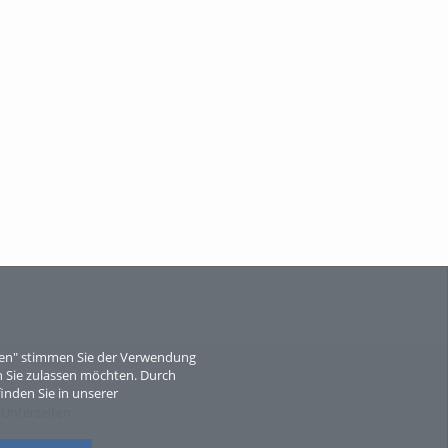
eren" stimmen Sie der Verwendung
 Sie zulassen möchten. Durch
inden Sie in unserer
 Unterseiten