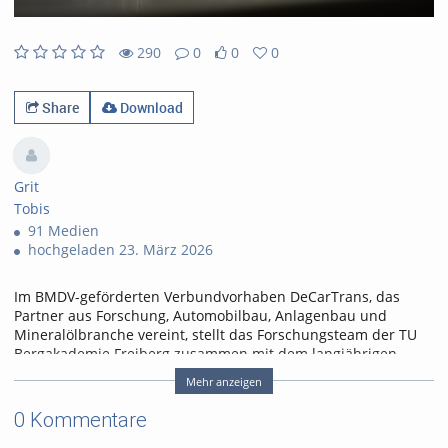
290
0
0
0
0likes
0favorites
290views
0Kommentare
Share
Download
Grit
Tobis
91 Medien
hochgeladen 23. März 2026
Im BMDV-geförderten Verbundvorhaben DeCarTrans, das
Partner aus Forschung, Automobilbau, Anlagenbau und
Mineralölbranche vereint, stellt das Forschungsteam der TU
Bergakademie Freiberg zusammen mit dem langjährigen
Kooperationspartner CAC ENGINEERING GmbH bis 2026
Mehr anzeigen
mehrere hundert Kubikmeter synthetischen Ottokraftstoff
her, der in der Freiberger Großforschungsanlage aus Bio-
0 Kommentare
Methanol erzeugt wird.