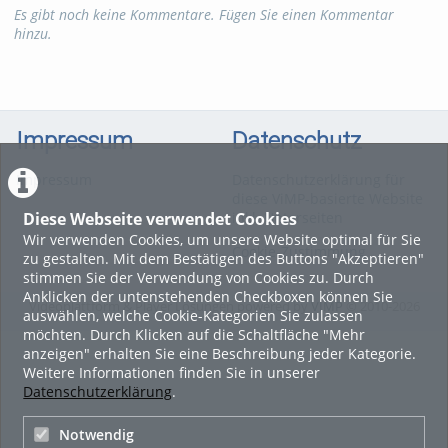
Es gibt noch keine Kommentare. Fügen Sie einen Kommentar
Tags:
efuel; iec; tubaf
hinzu.
sächsischer transferpreis; synthetischer kraftstoff
Kategorien:
Fachgebiete
,
Veranstaltungen
,
Marketing
,
Neues
,
Wissenschaft
,
Chemie
,
Impressum
Datenschutz
Verfahrenstechnik
Impressum
Datenschutzerklärung für
diese ViMP-basierte Website
Diese Webseite verwendet Cookies
inkl. Unterseiten
Wir verwenden Cookies, um unsere Website optimal für Sie
Cookie-Zustimmung
zu gestalten. Mit dem Bestätigen des Buttons "Akzeptieren"
stimmen Sie der Verwendung von Cookies zu. Durch
Anklicken der untenstehenden Checkboxen können Sie
Videoplattform & Player Lösungen powered by
VIMP
© 2010-2026
auswählen, welche Cookie-Kategorien Sie zulassen
möchten. Durch Klicken auf die Schaltfläche "Mehr
anzeigen" erhalten Sie eine Beschreibung jeder Kategorie.
Weitere Informationen finden Sie in unserer
Datenschutzerklärung
.
Notwendig