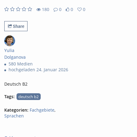
180
0
0
0
0likes
0favorites
180views
0Kommentare
Share
Yulia
Dolganova
580 Medien
hochgeladen 24. Januar 2026
Deutsch B2
Tags:
deutsch b2
Kategorien:
Fachgebiete
,
Sprachen