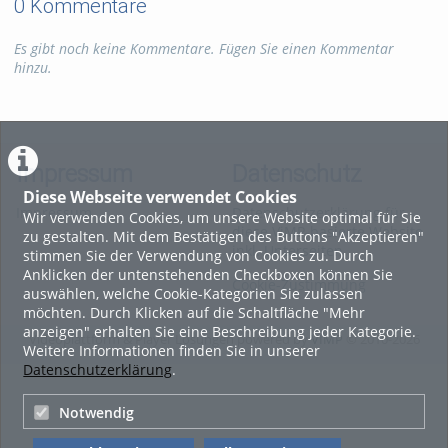
0 Kommentare
Es gibt noch keine Kommentare. Fügen Sie einen Kommentar
hinzu.
Impressum
Datenschutz
Diese Webseite verwendet Cookies
Impressum
Datenschutzerklärung für
Wir verwenden Cookies, um unsere Website optimal für Sie
diese ViMP-basierte Website
zu gestalten. Mit dem Bestätigen des Buttons "Akzeptieren"
inkl. Unterseiten
stimmen Sie der Verwendung von Cookies zu. Durch
Anklicken der untenstehenden Checkboxen können Sie
Cookie-Zustimmung
auswählen, welche Cookie-Kategorien Sie zulassen
möchten. Durch Klicken auf die Schaltfläche "Mehr
anzeigen" erhalten Sie eine Beschreibung jeder Kategorie.
Videoplattform & Player Lösungen powered by
VIMP
© 2010-2026
Weitere Informationen finden Sie in unserer
Datenschutzerklärung
.
Notwendig