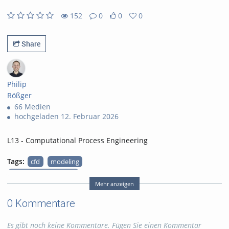
152
0
0
0
0likes
0favorites
152views
0Kommentare
Share
Philip
Rößger
66 Medien
hochgeladen 12. Februar 2026
L13 - Computational Process Engineering
Tags:
cfd
modeling
numerical simulation
Mehr anzeigen
chemistry
process engineering
0 Kommentare
fluid flow
chemical reactors
equilibrium
Es gibt noch keine Kommentare. Fügen Sie einen Kommentar