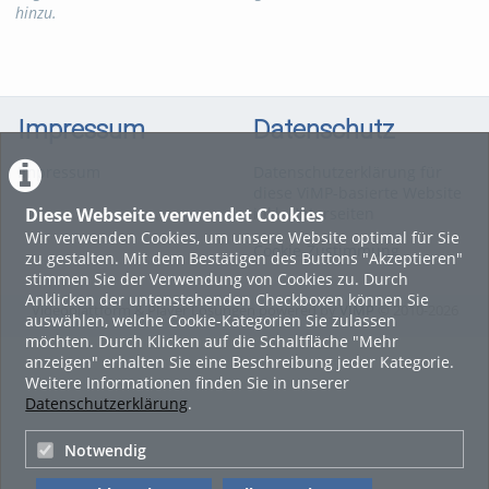
hinzu.
Kategorien:
Chemie
,
Verfahrenstechnik
Impressum
Datenschutz
Impressum
Datenschutzerklärung für
diese ViMP-basierte Website
Diese Webseite verwendet Cookies
inkl. Unterseiten
Wir verwenden Cookies, um unsere Website optimal für Sie
Cookie-Zustimmung
zu gestalten. Mit dem Bestätigen des Buttons "Akzeptieren"
stimmen Sie der Verwendung von Cookies zu. Durch
Anklicken der untenstehenden Checkboxen können Sie
Videoplattform & Player Lösungen powered by
VIMP
© 2010-2026
auswählen, welche Cookie-Kategorien Sie zulassen
möchten. Durch Klicken auf die Schaltfläche "Mehr
anzeigen" erhalten Sie eine Beschreibung jeder Kategorie.
Weitere Informationen finden Sie in unserer
Datenschutzerklärung
.
Notwendig