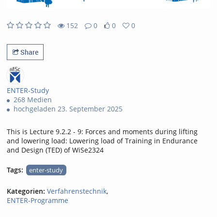
152
0
0
0
0likes
0favorites
152views
0Kommentare
Share
ENTER-Study
268 Medien
hochgeladen 23. September 2025
This is Lecture 9.2.2 - 9: Forces and moments during lifting
and lowering load: Lowering load of Training in Endurance
and Design (TED) of WiSe2324
Tags:
enter-study
Kategorien:
Verfahrenstechnik
,
ENTER-Programme