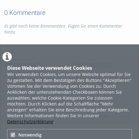
0 Kommentare
Es gibt noch keine Kommentare. Fügen Sie einen Kommentar
hinzu.
Impressum
Datenschutz
Diese Webseite verwendet Cookies
Wir verwenden Cookies, um unsere Website optimal für Sie
Impressum
Datenschutzerklärung für
zu gestalten. Mit dem Bestätigen des Buttons "Akzeptieren"
diese ViMP-basierte Website
stimmen Sie der Verwendung von Cookies zu. Durch
inkl. Unterseiten
Anklicken der untenstehenden Checkboxen können Sie
auswählen, welche Cookie-Kategorien Sie zulassen
Cookie-Zustimmung
möchten. Durch Klicken auf die Schaltfläche "Mehr
anzeigen" erhalten Sie eine Beschreibung jeder Kategorie.
Weitere Informationen finden Sie in unserer
Videoplattform & Player Lösungen powered by
VIMP
© 2010-2026
Datenschutzerklärung
.
Notwendig