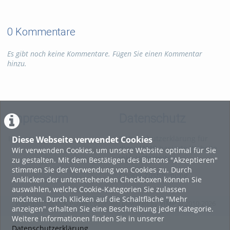
0 Kommentare
Es gibt noch keine Kommentare. Fügen Sie einen Kommentar
hinzu.
Impressum
Datenschutz
Impressum
Datenschutzerklärung für
Diese Webseite verwendet Cookies
diese ViMP-basierte Website
Wir verwenden Cookies, um unsere Website optimal für Sie
inkl. Unterseiten
zu gestalten. Mit dem Bestätigen des Buttons "Akzeptieren"
stimmen Sie der Verwendung von Cookies zu. Durch
Cookie-Zustimmung
Anklicken der untenstehenden Checkboxen können Sie
auswählen, welche Cookie-Kategorien Sie zulassen
möchten. Durch Klicken auf die Schaltfläche "Mehr
Videoplattform & Player Lösungen powered by
VIMP
© 2010-2026
anzeigen" erhalten Sie eine Beschreibung jeder Kategorie.
Weitere Informationen finden Sie in unserer
Datenschutzerklärung
.