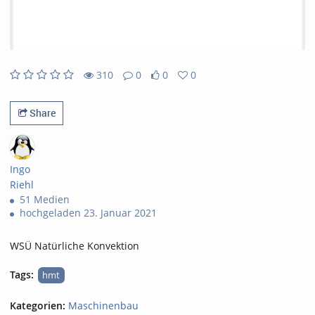
310
0
0
0
0likes
0favorites
310views
0Kommentare
Share
Ingo
Riehl
51 Medien
hochgeladen 23. Januar 2021
WSÜ Natürliche Konvektion
Tags:
hmt
Kategorien:
Maschinenbau