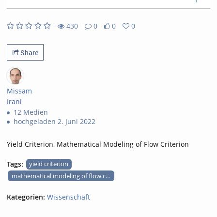
430
0
0
0
0likes
0favorites
430views
0Kommentare
Share
Missam
Irani
12 Medien
hochgeladen 2. Juni 2022
Yield Criterion, Mathematical Modeling of Flow Criterion
Tags:
yield criterion
mathematical modeling of flow criterion
Kategorien:
Wissenschaft