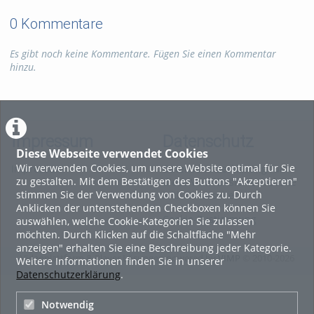
0 Kommentare
Es gibt noch keine Kommentare. Fügen Sie einen Kommentar
hinzu.
Impressum
Datenschutz
Diese Webseite verwendet Cookies
Wir verwenden Cookies, um unsere Website optimal für Sie
Impressum
Datenschutzerklärung für
zu gestalten. Mit dem Bestätigen des Buttons "Akzeptieren"
diese ViMP-basierte Website
stimmen Sie der Verwendung von Cookies zu. Durch
inkl. Unterseiten
Anklicken der untenstehenden Checkboxen können Sie
Cookie-Zustimmung
auswählen, welche Cookie-Kategorien Sie zulassen
möchten. Durch Klicken auf die Schaltfläche "Mehr
anzeigen" erhalten Sie eine Beschreibung jeder Kategorie.
Videoplattform & Player Lösungen powered by
VIMP
© 2010-2026
Weitere Informationen finden Sie in unserer
Datenschutzerklärung
.
Notwendig