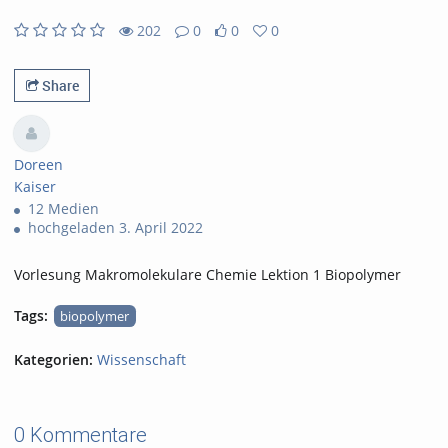
202
0
0
0
0likes
0favorites
202views
0Kommentare
Share
Doreen
Kaiser
12 Medien
hochgeladen 3. April 2022
Vorlesung Makromolekulare Chemie Lektion 1 Biopolymer
Tags:
biopolymer
Kategorien:
Wissenschaft
0 Kommentare