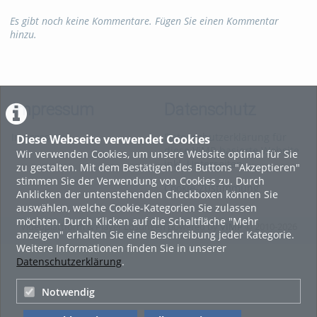
Es gibt noch keine Kommentare. Fügen Sie einen Kommentar
hinzu.
Impressum
Datenschutz
Impressum
Datenschutzerklärung für
Diese Webseite verwendet Cookies
diese ViMP-basierte Website
Wir verwenden Cookies, um unsere Website optimal für Sie
inkl. Unterseiten
zu gestalten. Mit dem Bestätigen des Buttons "Akzeptieren"
stimmen Sie der Verwendung von Cookies zu. Durch
Cookie-Zustimmung
Anklicken der untenstehenden Checkboxen können Sie
auswählen, welche Cookie-Kategorien Sie zulassen
möchten. Durch Klicken auf die Schaltfläche "Mehr
Videoplattform & Player Lösungen powered by
VIMP
© 2010-2026
anzeigen" erhalten Sie eine Beschreibung jeder Kategorie.
Weitere Informationen finden Sie in unserer
Datenschutzerklärung
.
Notwendig