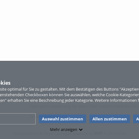
kies
te optimal für Sie zu gestalten. Mit dem Bestätigen des Buttons "Akzepti
Datenschutz
ntenstehenden Checkboxen können Sie auswählen, welche Cookie-Kategorien
gen" erhalten Sie eine Beschreibung jeder Kategorie. Weitere Informationen f
Datenschutzerklärung für diese ViMP-basierte Website inkl.
Cookie-Zustimmung
Auswahl zustimmen
Allen zustimmen
A
Mehr anzeigen
Videoplattform & Player Lösungen powered by
VIMP
© 2010-2026