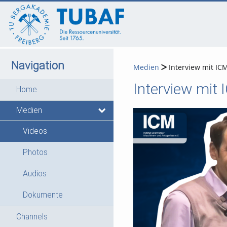
go
go
go
to
to
to
navigation
main
footer
content
Navigation
Medien
Interview mit ICM
Interview mit 
Home
Medien
Videos
Photos
Audios
Dokumente
Channels