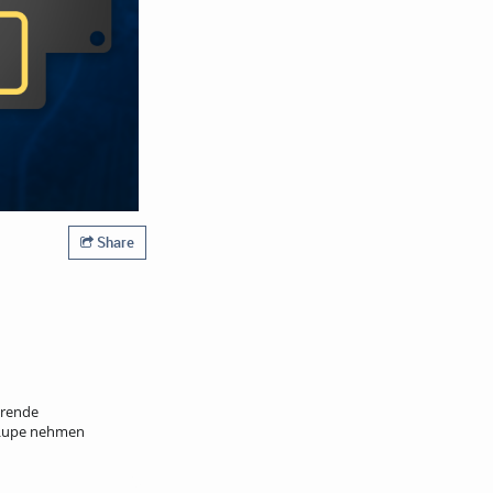
Share
erende
 Lupe nehmen
n. Wir stellen eure