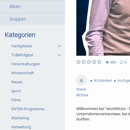
Alben
Gruppen
Kategorien
Fachgebiete
TUBAFdigital
980
0
Veranstaltungen
0likes
0favorites
980views
0Kommentare
Wissenschaft
83 Medien
hochgel
Neues
Steve
Sport
Richter
Filme
Willkommen bei "worKMUsic - De
ENTER-Programme
Unternehmensinterviews, bei 
Marketing
durften.
In diesem Video tauchen wir tie
Verwaltung