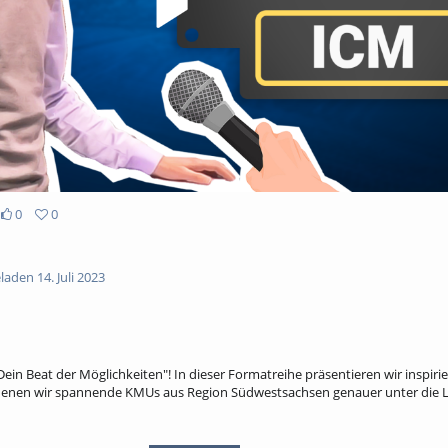
0
0
aden 14. Juli 2023
in Beat der Möglichkeiten"! In dieser Formatreihe präsentieren wir inspiri
denen wir spannende KMUs aus Region Südwestsachsen genauer unter die
f in die Welt von ICM- Institut Chemnitzer Maschinen- und Anlagenbau e.V.ei