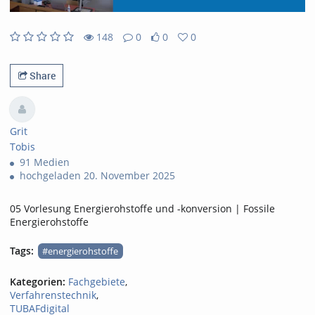
148
0
0
0
0likes
0favorites
148views
0Kommentare
Share
Grit
Tobis
91 Medien
hochgeladen 20. November 2025
05 Vorlesung Energierohstoffe und -konversion | Fossile
Energierohstoffe
Tags:
#energierohstoffe
Kategorien:
Fachgebiete
,
Verfahrenstechnik
,
TUBAFdigital