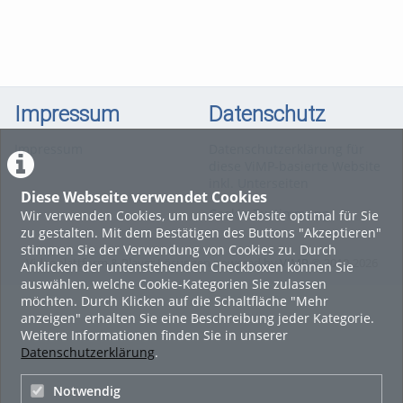
Impressum
Datenschutz
Impressum
Datenschutzerklärung für
diese ViMP-basierte Website
inkl. Unterseiten
Diese Webseite verwendet Cookies
Cookie-Zustimmung
Wir verwenden Cookies, um unsere Website optimal für Sie
zu gestalten. Mit dem Bestätigen des Buttons "Akzeptieren"
stimmen Sie der Verwendung von Cookies zu. Durch
Videoplattform & Player Lösungen powered by
VIMP
© 2010-2026
Anklicken der untenstehenden Checkboxen können Sie
auswählen, welche Cookie-Kategorien Sie zulassen
möchten. Durch Klicken auf die Schaltfläche "Mehr
anzeigen" erhalten Sie eine Beschreibung jeder Kategorie.
Weitere Informationen finden Sie in unserer
Datenschutzerklärung
.
Notwendig