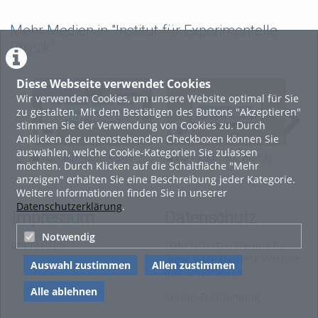
Mehr Medien in "Institut für Experimentelle
Physik"
Diese Webseite verwendet Cookies
Wir verwenden Cookies, um unsere Website optimal für Sie
zu gestalten. Mit dem Bestätigen des Buttons "Akzeptieren"
stimmen Sie der Verwendung von Cookies zu. Durch
Anklicken der untenstehenden Checkboxen können Sie
auswählen, welche Cookie-Kategorien Sie zulassen
H2 - Ich habe keine
H2 - kann ein Handy
H2 
möchten. Durch Klicken auf die Schaltfläche "Mehr
Wasserwaage und nun?
eine Wasserwaage
sch
anzeigen" erhalten Sie eine Beschreibung jeder Kategorie.
ersetzen
Weitere Informationen finden Sie in unserer
Datenschutzerklärung
.
Impressum
Datenschutz
Notwendig
Impressum
Datenschutzerklärung für
diese ViMP-basierte Website
Auswahl zustimmen
Allen zustimmen
inkl. Unterseiten
Alle ablehnen
Cookie-Zustimmung