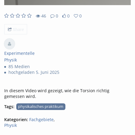
46
0
0
0
46views
0Kommentare
0likes
0favorites
Share
Experimentelle
Physik
85 Medien
hochgeladen 5. Juni 2025
In diesem Video wird gezeigt, wie die Torsion richtig
gemessen wird.
Tags:
physikalisches praktikum
Kategorien:
Fachgebiete
,
Physik