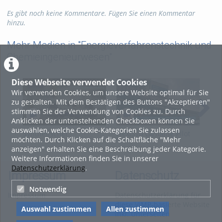
Es gibt noch keine Kommentare. Fügen Sie einen Kommentar
Kategorien:
Marketing
,
Filme
,
hinzu.
Neues
,
Wissenschaft
,
Chemie
,
Verfahrenstechnik
Mehr Medien in "Energieverfahrenstechnik und
Chemieingenieurwesen"
Diese Webseite verwendet Cookies
Wir verwenden Cookies, um unsere Website optimal für Sie
zu gestalten. Mit dem Bestätigen des Buttons "Akzeptieren"
stimmen Sie der Verwendung von Cookies zu. Durch
Anklicken der untenstehenden Checkboxen können Sie
auswählen, welche Cookie-Kategorien Sie zulassen
Synthetischer
FlexiSyn Gasoline Pilot
Was
möchten. Durch Klicken auf die Schaltfläche "Mehr
Ottokraftstoff | TU
Plant
Rec
anzeigen" erhalten Sie eine Beschreibung jeder Kategorie.
Freiberg x CAC
Weitere Informationen finden Sie in unserer
Engineering |
Datenschutzerklärung
.
Sächsischer
Impressum
Datenschutz
Transferpreis 2025
Notwendig
Impressum
Datenschutzerklärung für
diese ViMP-basierte Website
Auswahl zustimmen
Allen zustimmen
inkl. Unterseiten