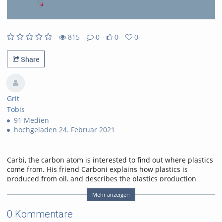
815
0
0
0
815views
0Kommentare
0likes
0favorites
Share
Grit
Tobis
91 Medien
hochgeladen 24. Februar 2021
Carbi, the carbon atom is interested to find out where plastics
come from. His friend Carboni explains how plastics is
produced from oil, and describes the plastics production
process using the example of constructing a Lego house.
Mehr anzeigen
Tags:
carbi
production
0 Kommentare
plastics
carboni
crude oil