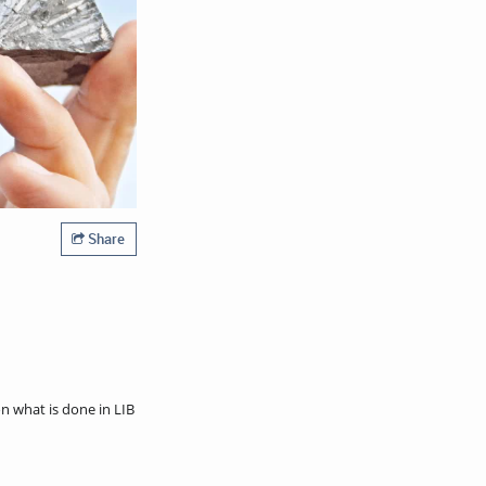
Share
n what is done in LIB