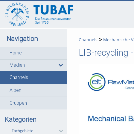
go
go
go
to
to
to
navigation
main
footer
content
Navigation
Channels
Mechanische Ve
LIB-recycling 
Home
Medien
Channels
Alben
Gruppen
Kategorien
Fachgebiete