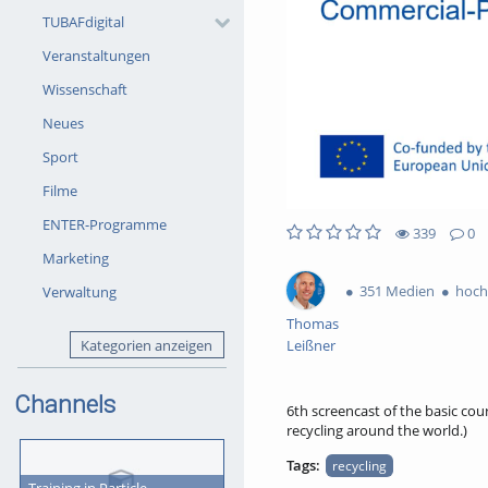
TUBAFdigital
Veranstaltungen
Wissenschaft
Neues
Sport
Filme
ENTER-Programme
339
0
339views
0Kommentare
0likes
0favorites
Marketing
351 Medien
hoch
Verwaltung
Thomas
Kategorien anzeigen
Leißner
Channels
6th screencast of the basic cou
recycling around the world.)
Tags:
recycling
Training in Particle