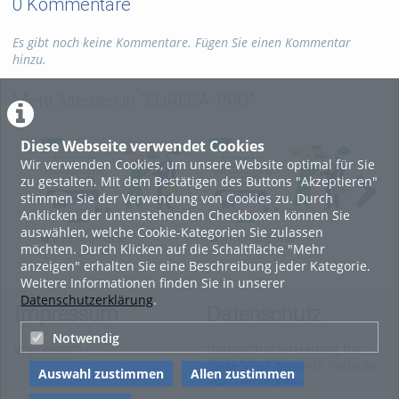
0 Kommentare
Es gibt noch keine Kommentare. Fügen Sie einen Kommentar
hinzu.
Mehr Medien in "EURECA-PRO"
Diese Webseite verwendet Cookies
Wir verwenden Cookies, um unsere Website optimal für Sie
zu gestalten. Mit dem Bestätigen des Buttons "Akzeptieren"
stimmen Sie der Verwendung von Cookies zu. Durch
Anklicken der untenstehenden Checkboxen können Sie
auswählen, welche Cookie-Kategorien Sie zulassen
Intercultural
Intercultural
In
möchten. Durch Klicken auf die Schaltfläche "Mehr
Communication and
Communication and
Com
anzeigen" erhalten Sie eine Beschreibung jeder Kategorie.
Ethics 2026 Lecture 12
Ethics 2026 Lecture 11
Eth
Weitere Informationen finden Sie in unserer
Datenschutzerklärung
.
Impressum
Datenschutz
Notwendig
Impressum
Datenschutzerklärung für
diese ViMP-basierte Website
Auswahl zustimmen
Allen zustimmen
inkl. Unterseiten