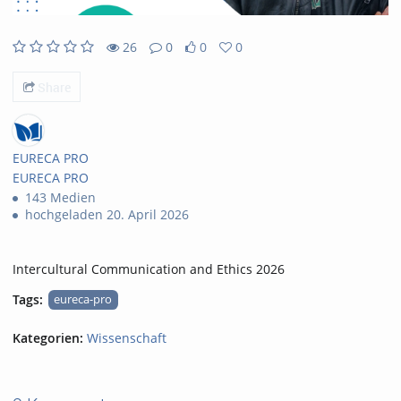
26
0
0
0
26views
0Kommentare
0likes
0favorites
Share
EURECA PRO
EURECA PRO
143 Medien
hochgeladen 20. April 2026
Intercultural Communication and Ethics 2026
Tags:
eureca-pro
Kategorien:
Wissenschaft