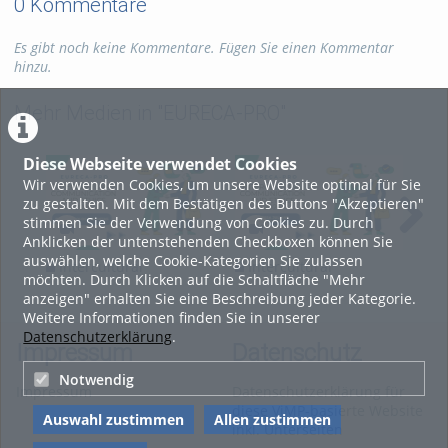
0 Kommentare
Es gibt noch keine Kommentare. Fügen Sie einen Kommentar
hinzu.
Mehr Medien in "EURECA-PRO"
Diese Webseite verwendet Cookies
Wir verwenden Cookies, um unsere Website optimal für Sie
zu gestalten. Mit dem Bestätigen des Buttons "Akzeptieren"
stimmen Sie der Verwendung von Cookies zu. Durch
Anklicken der untenstehenden Checkboxen können Sie
auswählen, welche Cookie-Kategorien Sie zulassen
Intercultural
Intercultural
In
möchten. Durch Klicken auf die Schaltfläche "Mehr
Communication and
Communication and
Com
anzeigen" erhalten Sie eine Beschreibung jeder Kategorie.
Ethics 2026 Lecture 12
Ethics 2026 Lecture 11
Eth
Weitere Informationen finden Sie in unserer
Datenschutzerklärung
.
Impressum
Datenschutz
Notwendig
Impressum
Datenschutzerklärung für
diese ViMP-basierte Website
Auswahl zustimmen
Allen zustimmen
inkl. Unterseiten