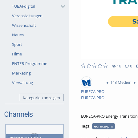
TUBAFdigital
Veranstaltungen
Wissenschaft
Neues
Sport
Filme
ENTER-Programme
16
0
16views
0Kommentare
0likes
0favorites
Marketing
143 Medien
Verwaltung
EURECA PRO
Kategorien anzeigen
EURECA PRO
Channels
EURECA-PRO Energy Transition L
Tags:
eureca-pro
Training in Particle