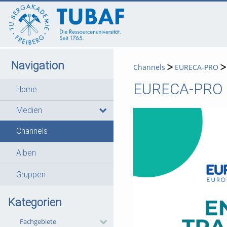
go
go
go
to
to
to
navigation
main
footer
content
Navigation
Channels
EURECA-PRO
EURECA-PRO En
Home
Medien
Channels
Alben
Gruppen
Kategorien
Fachgebiete