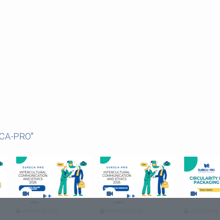
ECA-PRO"
Intercultural
Intercultural
Circularity
Communication and
Communication and