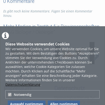
0 Kommentare
Es gibt noch keine Kommentare. Fügen Sie einen Kommentar
hinzu.
Mehr Medien in "Institut für Biowissenschaften
– AG Biologie / Ökologie"
Diese Webseite verwendet Cookies
Wir verwenden Cookies, um unsere Website optimal für Sie
zu gestalten. Mit dem Bestätigen des Buttons "Akzeptieren"
stimmen Sie der Verwendung von Cookies zu. Durch
Anklicken der untenstehenden Checkboxen können Sie
auswählen, welche Cookie-Kategorien Sie zulassen
Jun.-Prof.Dr.Karin Glaser
Ecosystems
E
möchten. Durch Klicken auf die Schaltfläche "Mehr
- Ein Porträt zur
Presentation 19
Pre
anzeigen" erhalten Sie eine Beschreibung jeder Kategorie.
Forschung in der AG
Weitere Informationen finden Sie in unserer
Biologie/ Ökologie
Datenschutzerklärung
.
Impressum
Datenschutz
Notwendig
Impressum
Datenschutzerklärung für
diese ViMP-basierte Website
Auswahl zustimmen
Allen zustimmen