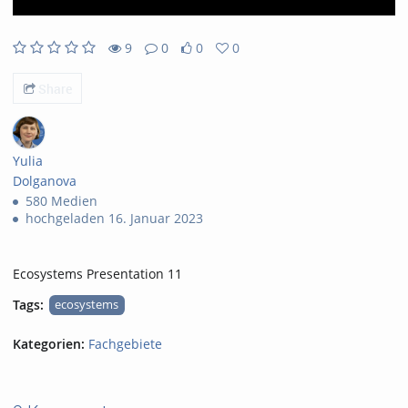
9
0
0
0
9views
0Kommentare
0likes
0favorites
Share
Yulia
Dolganova
580 Medien
hochgeladen 16. Januar 2023
Ecosystems Presentation 11
Tags:
ecosystems
Kategorien:
Fachgebiete