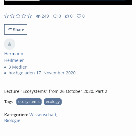
249
0
0
0
249views
0Kommentare
0likes
0favorites
Share
Hermann
Heilmeier
3 Medien
hochgeladen 17. November 2020
Lecture "Ecosystems" from 26 October 2020, Part 2
Tags:
ecosystems
ecology
Kategorien:
Wissenschaft
,
Biologie