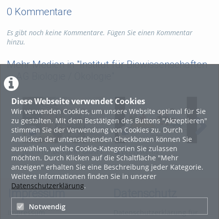
0 Kommentare
Es gibt noch keine Kommentare. Fügen Sie einen Kommentar
hinzu.
Mehr Medien in "Institut für Biowissenschaften
– AG Biologie / Ökologie"
Diese Webseite verwendet Cookies
Wir verwenden Cookies, um unsere Website optimal für Sie
zu gestalten. Mit dem Bestätigen des Buttons "Akzeptieren"
stimmen Sie der Verwendung von Cookies zu. Durch
Anklicken der untenstehenden Checkboxen können Sie
auswählen, welche Cookie-Kategorien Sie zulassen
Jun.-Prof.Dr.Karin Glaser
Ecosystems
E
möchten. Durch Klicken auf die Schaltfläche "Mehr
- Ein Porträt zur
Presentation 19
Pre
anzeigen" erhalten Sie eine Beschreibung jeder Kategorie.
Forschung in der AG
Weitere Informationen finden Sie in unserer
Biologie/ Ökologie
Datenschutzerklärung
.
Impressum
Datenschutz
Notwendig
Impressum
Datenschutzerklärung für