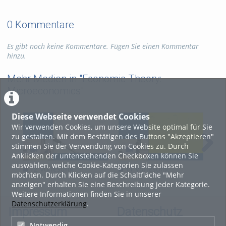
0 Kommentare
Es gibt noch keine Kommentare. Fügen Sie einen Kommentar
hinzu.
Mehr Medien in "Economic Theory:
Microeconomics"
Diese Webseite verwendet Cookies
Wir verwenden Cookies, um unsere Website optimal für Sie
zu gestalten. Mit dem Bestätigen des Buttons "Akzeptieren"
stimmen Sie der Verwendung von Cookies zu. Durch
Anklicken der untenstehenden Checkboxen können Sie
auswählen, welche Cookie-Kategorien Sie zulassen
12 Vorlesung
11 Vorlesung
10
möchten. Durch Klicken auf die Schaltfläche "Mehr
03.02.2017
27.01.2017
20.
anzeigen" erhalten Sie eine Beschreibung jeder Kategorie.
Weitere Informationen finden Sie in unserer
Datenschutzerklärung
.
Impressum
Datenschutz
Notwendig