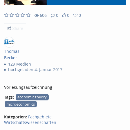
606
0
0
0
606views
0Kommentare
0likes
0favorites
Share
Thomas
Becker
129 Medien
hochgeladen 4. Januar 2017
Vorlesungsaufzeichnung
Tags:
economic theory
microeconomics
Kategorien:
Fachgebiete
,
Wirtschaftswissenschaften