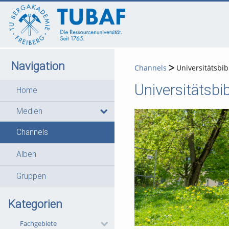
go
go
go
to
to
to
navigation
main
footer
content
Navigation
Channels
Universitätsbib
Universitätsbi
Home
Medien
Channels
Alben
Gruppen
Kategorien
Fachgebiete