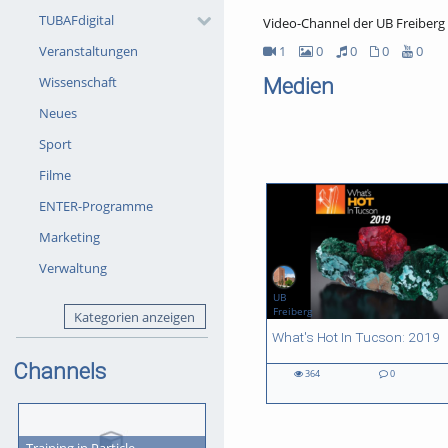
TUBAFdigital
Video-Channel der UB Freiberg
1
0
0
0
0
Veranstaltungen
1Videos
0Bilder
0Audios
0Dateien
0Youtube
Medien
Wissenschaft
Neues
Sport
Filme
ENTER-Programme
Marketing
Verwaltung
UB
Freiberg
Kategorien anzeigen
01:44 duration
What's Hot In Tucson: 2019
Channels
364
0
364
0
0
views
Kommentare
likes
Training in Particle